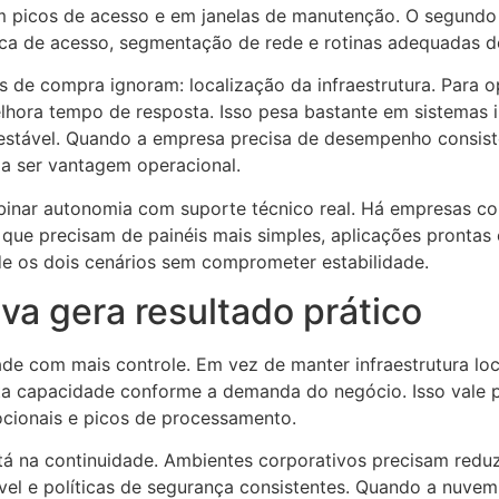
 picos de acesso e em janelas de manutenção. O segundo é
tica de acesso, segmentação de rede e rotinas adequadas d
de compra ignoram: localização da infraestrutura. Para op
lhora tempo de resposta. Isso pesa bastante em sistemas in
tável. Quando a empresa precisa de desempenho consiste
a ser vantagem operacional.
mbinar autonomia com suporte técnico real. Há empresas c
as que precisam de painéis mais simples, aplicações pronta
 os dois cenários sem comprometer estabilidade.
va gera resultado prático
ade com mais controle. Em vez de manter infraestrutura loc
ta capacidade conforme a demanda do negócio. Isso vale 
cionais e picos de processamento.
tá na continuidade. Ambientes corporativos precisam reduz
el e políticas de segurança consistentes. Quando a nuve