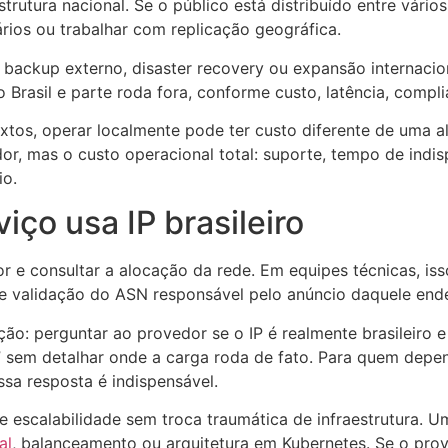
rutura nacional. Se o público está distribuído entre vário
rios ou trabalhar com replicação geográfica.
backup externo, disaster recovery ou expansão internac
o Brasil e parte roda fora, conforme custo, latência, compl
tos, operar localmente pode ter custo diferente de uma alt
r, mas o custo operacional total: suporte, tempo de indispo
io.
ço usa IP brasileiro
idor e consultar a alocação da rede. Em equipes técnicas,
 e validação do ASN responsável pelo anúncio daquele end
o: perguntar ao provedor se o IP é realmente brasileiro e 
 sem detalhar onde a carga roda de fato. Para quem depen
ssa resposta é indispensável.
e escalabilidade sem troca traumática de infraestrutura.
al
, balanceamento ou arquitetura em Kubernetes. Se o prov