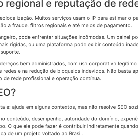
 regional e reputação de red
 geolocalização. Muitos serviços usam o IP para estimar o 
ão a fraude, filtros regionais e até meios de pagamento.
ngeiro, pode enfrentar situações incômodas. Um painel pod
is rígidas, ou uma plataforma pode exibir conteúdo inade
 suporte.
ereços bem administrados, com uso corporativo legítimo e
e redes e na redução de bloqueios indevidos. Não basta ape
o de rede profissional e operação contínua.
SEO?
rta é: ajuda em alguns contextos, mas não resolve SEO soz
mo conteúdo, desempenho, autoridade do domínio, experiên
 topo. O que ele pode fazer é contribuir indiretamente qua
ica de um projeto voltado ao Brasil.