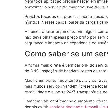
Nem toda aplicação precisa nascer em infraest
aproximar o serviço do maior volume de usuá
Projetos focados em processamento pesado, 
híbridos. Nesses casos, parte da carga fica n
Há ainda o fator orçamento. Em alguns contex
não deve olhar apenas preço bruto por servido
segurança e impacto na experiência do usuár
Como saber se um servi
A forma mais direta é verificar o IP do serv
de DNS, inspeção de headers, testes de rota
Mas há um ponto importante para a contrataçã
mas muitos serviços vendem “presença local”
estabilidade e suporte 24/7, transparência ne
Também vale confirmar se o ambiente oferec
depois exigir
servidor dedicado
,
firewall virtu