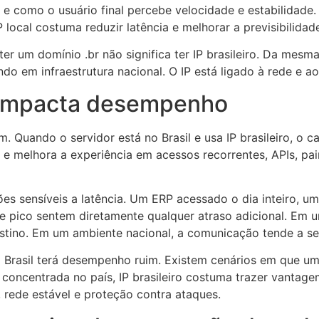
 e como o usuário final percebe velocidade e estabilidad
P local costuma reduzir latência e melhorar a previsibilidad
um domínio .br não significa ter IP brasileiro. Da mesma 
do em infraestrutura nacional. O IP está ligado à rede e ao
ro impacta desempenho
. Quando o servidor está no Brasil e usa IP brasileiro, o 
e melhora a experiência em acessos recorrentes, APIs, painé
ões sensíveis a latência. Um ERP acessado o dia inteiro, 
pico sentem diretamente qualquer atraso adicional. Em u
stino. Em um ambiente nacional, a comunicação tende a ser
o Brasil terá desempenho ruim. Existem cenários em que um
 concentrada no país, IP brasileiro costuma trazer vantag
, rede estável e proteção contra ataques.